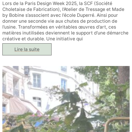
Lors de la Paris Design Week 2025, la SCF (Société
Choletaise de Fabrication), l’Atelier de Tressage et Made
by Bobine s’associent avec l’école Duperré. Ainsi pour
donner une seconde vie aux chutes de production de
l’usine. Transformées en véritables œuvres d’art, ces
matières inutilisées deviennent le support d’une démarche
créative et durable. Une initiative qui
Quand
Lire la suite
le
tressage
rencontre
la
créativité
étudiante
:
une
collaboration
durable