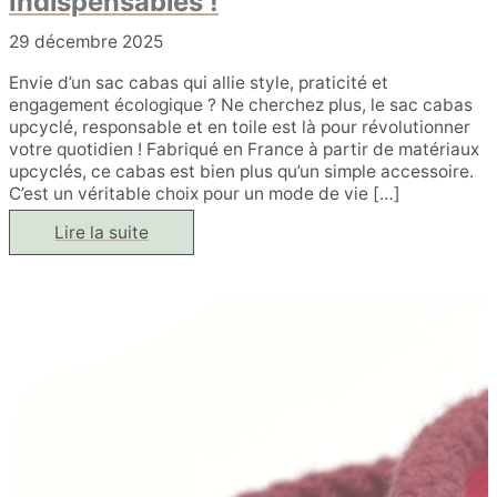
Indispensables !
29 décembre 2025
Envie d’un sac cabas qui allie style, praticité et
engagement écologique ? Ne cherchez plus, le sac cabas
upcyclé, responsable et en toile est là pour révolutionner
votre quotidien ! Fabriqué en France à partir de matériaux
upcyclés, ce cabas est bien plus qu’un simple accessoire.
C’est un véritable choix pour un mode de vie […]
Adoptez
Lire la suite
des
Sacs
CABAs
écologiques,
Stylés
et
Indispensables
!