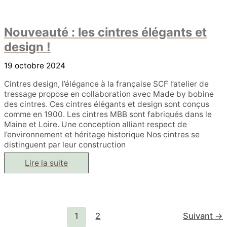
Raffiné
du
Tressage
Nouveauté : les cintres élégants et
Traditionnel
Japonais
design !
19 octobre 2024
Cintres design, l’élégance à la française SCF l’atelier de
tressage propose en collaboration avec Made by bobine
des cintres. Ces cintres élégants et design sont conçus
comme en 1900. Les cintres MBB sont fabriqués dans le
Maine et Loire. Une conception alliant respect de
l’environnement et héritage historique Nos cintres se
distinguent par leur construction
Nouveauté
Lire la suite
:
les
cintres
élégants
et
design
!
1
2
Suivant
→