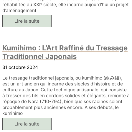
réhabilitée au XXIᵉ siècle, elle incarne aujourd’hui un projet
d’aménagement
Du
Lire la suite
Couvent
à
l’artisanat
:
La
Kumihimo : L’Art Raffiné du Tressage
Renaissance
de
Traditionnel Japonais
la
Caserne
des
31 octobre 2024
Minimes,
un
lieu
Le tressage traditionnel japonais, ou kumihimo (組み紐),
textile
est un art ancien qui incarne des siècles d’histoire et de
à
culture au Japon. Cette technique artisanale, qui consiste
Paris
à tresser des fils en cordons solides et élégants, remonte à
l’époque de Nara (710-794), bien que ses racines soient
probablement plus anciennes encore. À ses débuts, le
kumihimo
Kumihimo
Lire la suite
:
L’Art