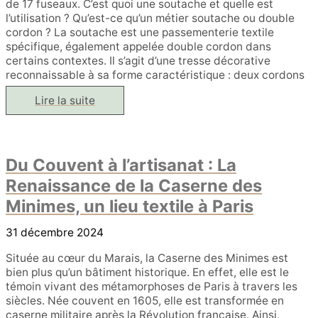
de 17 fuseaux. C’est quoi une soutache et quelle est
à
l’utilisation ? Qu’est-ce qu’un métier soutache ou double
la
Paris
cordon ? La soutache est une passementerie textile
Design
spécifique, également appelée double cordon dans
Week
certains contextes. Il s’agit d’une tresse décorative
2025
reconnaissable à sa forme caractéristique : deux cordons
Soutache
Lire la suite
et
double
cordon
Du Couvent à l’artisanat : La
Renaissance de la Caserne des
Minimes, un lieu textile à Paris
31 décembre 2024
Située au cœur du Marais, la Caserne des Minimes est
bien plus qu’un bâtiment historique. En effet, elle est le
témoin vivant des métamorphoses de Paris à travers les
siècles. Née couvent en 1605, elle est transformée en
caserne militaire après la Révolution française. Ainsi,