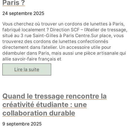
Paris ?
24 septembre 2025
Vous cherchez où trouver un cordons de lunettes à Paris,
fabriqué localement ? Direction SCF – l’Atelier de tressage,
situé au 3 rue Saint-Gilles à Paris Centre.Sur place, vous
trouverez des cordons de lunettes confectionnés
directement dans l’atelier. Un accessoire utile pour
déambuler dans Paris, mais aussi une pièce artisanale qui
allie savoir-faire français et
Où
Lire la suite
trouver
des
cordons
de
lunettes
Quand le tressage rencontre la
à
Paris
créativité étudiante : une
?
collaboration durable
9 septembre 2025