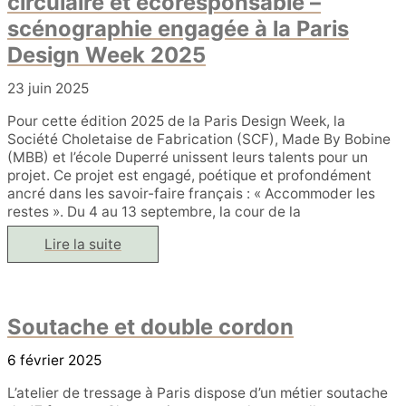
circulaire et écoresponsable –
scénographie engagée à la Paris
Design Week 2025
23 juin 2025
Pour cette édition 2025 de la Paris Design Week, la
Société Choletaise de Fabrication (SCF), Made By Bobine
(MBB) et l’école Duperré unissent leurs talents pour un
projet. Ce projet est engagé, poétique et profondément
ancré dans les savoir-faire français : « Accommoder les
restes ». Du 4 au 13 septembre, la cour de la
«
Lire la suite
Accommoder
les
restes
»
:
Soutache et double cordon
design
circulaire
et
6 février 2025
écoresponsable
–
scénographie
L’atelier de tressage à Paris dispose d’un métier soutache
engagée