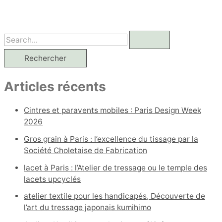
R
e
c
Articles récents
h
e
Cintres et paravents mobiles : Paris Design Week
r
2026
c
Gros grain à Paris : l’excellence du tissage par la
h
Société Choletaise de Fabrication
e
lacet à Paris : l’Atelier de tressage ou le temple des
r
lacets upcyclés
atelier textile pour les handicapés, Découverte de
:
l’art du tressage japonais kumihimo