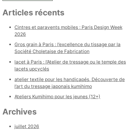
c
Articles récents
h
e
Cintres et paravents mobiles : Paris Design Week
r
2026
c
Gros grain à Paris : l’excellence du tissage par la
h
Société Choletaise de Fabrication
e
lacet à Paris : l’Atelier de tressage ou le temple des
r
lacets upcyclés
atelier textile pour les handicapés, Découverte de
:
l’art du tressage japonais kumihimo
Ateliers Kumihimo pour les jeunes (12+)
Archives
juillet 2026