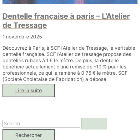
Dentelle française à paris – L’Atelier
de Tressage
1 novembre 2025
Découvrez à Paris, à SCF l’Atelier de Tressage, la véritable
dentelle française. SCF l’Atelier de tressage propose des
dentelles rubans à 1 € le mètre. De plus, la dentelle
bénéficie actuellement d’une remise de –10 % pour les
professionnels, ce qui la ramène à 0,75 € le mètre. SCF
(Société Choletaise de Fabrication) a déposé
Dentelle
Lire la suite
française
à
paris
–
L’Atelier
de
Tressage
R
e